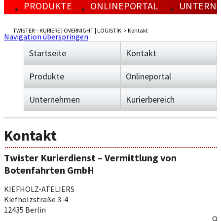
PRODUKTE
ONLINEPORTAL
UNTERN
KURIERE
OVERNIGHT
EINLOGGEN
AKTUEL
LOGIS
LEISTUNGEN
LEISTUNGEN
REGISTRIEREN
ÜBER TW
LEIST
TWISTER – KURIERE | OVERNIGHT | LOGISTIK
Kontakt
PREISE
PREISE
SENDUNGSVERFOLGUNG
JOBS
PREISE
Navigation überspringen
SENDUNGSVERFOLGUNG
DOWNLOADCENTER
PARTNER
PRESSE
Startseite
Kontakt
Produkte
Onlineportal
Unternehmen
Kurierbereich
Kontakt
Twister Kurierdienst – Vermittlung von
Botenfahrten GmbH
KIEFHOLZ-ATELIERS
Kiefholzstraße 3-4
12435 Berlin